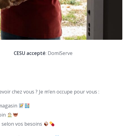
CESU accepté
: DomiServe
cevoir chez vous ? Je m’en occupe pour vous :
n magasin
soin
 selon vos besoins